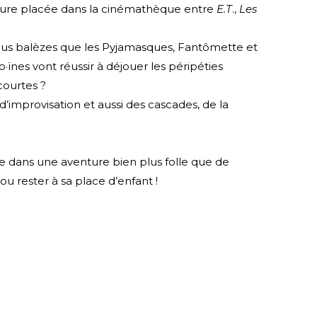
nture placée dans la cinémathèque entre
E.T
.,
Les
us balèzes que les Pyjamasques, Fantômette et
ïnes vont réussir à déjouer les péripéties
courtes ?
’improvisation et aussi des cascades, de la
ice dans une aventure bien plus folle que de
ou rester à sa place d’enfant !